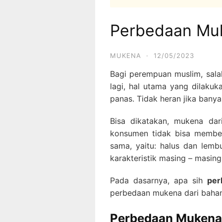
Perbedaan Mu
MUKENA
·
12/05/2023
Bagi perempuan muslim, sala
lagi, hal utama yang dilakuk
panas. Tidak heran jika bany
Bisa dikatakan, mukena da
konsumen tidak bisa membeda
sama, yaitu: halus dan lemb
karakteristik masing – masing
Pada dasarnya, apa sih
per
perbedaan mukena dari bahan 
Perbedaan Mukena 