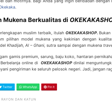
el dan motifnya. Bagi Anda yang ingin beribadah dengan
Okekaka
.
n Mukena Berkualitas di
OKEKAKASH
rlengkapan muslim terbaik, itulah
OKEKAKASHOP
.
Bukan 
m pilihan model mukena yang kekinian dengan kualita
odel
Khadijah, Al – Ghani,
sutra sampai dengan mukena
trav
gam gamis premium, sarung, baju koko, hantaran pernikah
 Berbelanja online di
OKEKAKASHOP
dinilai menguntungk
ayani pengiriman ke seluruh pelosok negeri. Jadi, jangan rag
Twitter
WhatsApp
Pin It
 RAYON DAN KATUN