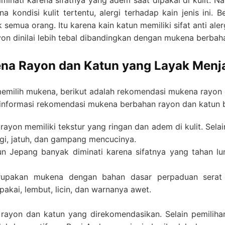
inati karena sifatnya yang adem saat dipakai di kulit. 
a kondisi kulit tertentu, alergi terhadap kain jenis ini
semua orang. Itu karena kain katun memiliki sifat anti alerg
yon dinilai lebih tebal dibandingkan dengan mukena berbah
a Rayon dan Katun yang Layak Menja
emilih mukena, berikut adalah rekomendasi mukena rayon 
 informasi rekomendasi mukena berbahan rayon dan katun be
yon memiliki tekstur yang ringan dan adem di kulit. Selain 
ggi, jatuh, dan gampang mencucinya.
n Jepang banyak diminati karena sifatnya yang tahan lunt
rupakan mukena dengan bahan dasar perpaduan serat s
akai, lembut, licin, dan warnanya awet.
 rayon dan katun yang direkomendasikan. Selain pemiliha