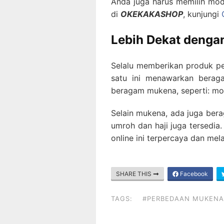
Anda juga harus memilih mod
di
OKEKAKASHOP
, kunjungi
Lebih Dekat denga
Selalu memberikan produk pe
satu ini menawarkan beraga
beragam mukena, seperti: m
Selain mukena, ada juga bera
umroh dan haji juga tersedia.
online ini terpercaya dan mel
SHARE THIS
Facebook
TAGS:
#PERBEDAAN MUKENA