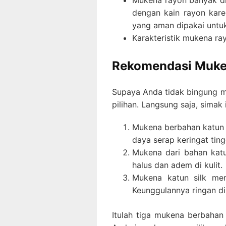
Mukena rayon banyak dim
dengan kain rayon karen
yang aman dipakai untuk 
Karakteristik mukena ra
Rekomendasi Muken
Supaya Anda tidak bingung m
pilihan. Langsung saja, simak
Mukena berbahan katun ra
daya serap keringat tin
Mukena dari bahan katu
halus dan adem di kulit.
Mukena katun silk me
Keunggulannya ringan dip
Itulah tiga mukena berbahan