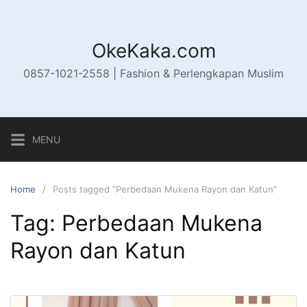
Skip
to
content
OkeKaka.com
0857-1021-2558 | Fashion & Perlengkapan Muslim
MENU
Home
Posts tagged “Perbedaan Mukena Rayon dan Katun”
Tag:
Perbedaan Mukena
Rayon dan Katun