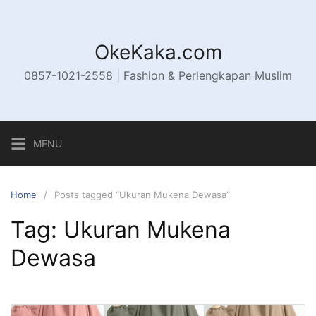
Skip
to
content
OkeKaka.com
0857-1021-2558 | Fashion & Perlengkapan Muslim
MENU
Home
Posts tagged “Ukuran Mukena Dewasa”
Tag:
Ukuran Mukena
Dewasa