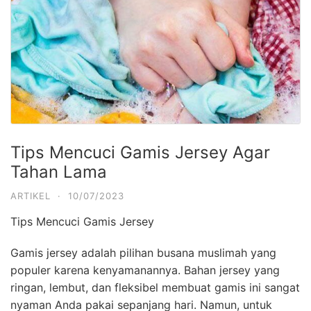
Tips Mencuci Gamis Jersey Agar
Tahan Lama
ARTIKEL
·
10/07/2023
Tips Mencuci Gamis Jersey
Gamis jersey adalah pilihan busana muslimah yang
populer karena kenyamanannya. Bahan jersey yang
ringan, lembut, dan fleksibel membuat gamis ini sangat
nyaman Anda pakai sepanjang hari. Namun, untuk