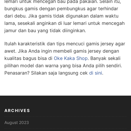
lemari untuk mencegah bau pada pakaian. Selain itu,
bungkus gamis dengan pembungkus agar terhindar
dari debu. Jika gamis tidak digunakan dalam waktu
lama, sesekali anginkan di luar lemari untuk mencegah
jamur dan bau yang tidak diinginkan.
Itulah karakteristik dan tips mencuci gamis jersey agar
awet. Jika Anda ingin membeli gamis jersey dengan
kualitas bagus bisa di
Oke Kaka Shop
. Banyak sekali
pilihan model dan warna yang bisa Anda pilih sendiri.
Penasaran? Silakan saja langsung cek
di sini
.
ARCHIVES
August 2023