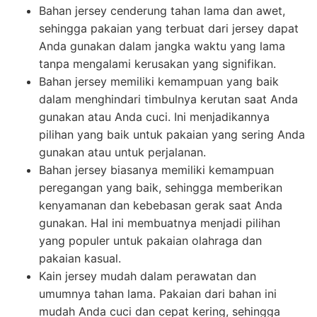
Bahan jersey cenderung tahan lama dan awet,
sehingga pakaian yang terbuat dari jersey dapat
Anda gunakan dalam jangka waktu yang lama
tanpa mengalami kerusakan yang signifikan.
Bahan jersey memiliki kemampuan yang baik
dalam menghindari timbulnya kerutan saat Anda
gunakan atau Anda cuci. Ini menjadikannya
pilihan yang baik untuk pakaian yang sering Anda
gunakan atau untuk perjalanan.
Bahan jersey biasanya memiliki kemampuan
peregangan yang baik, sehingga memberikan
kenyamanan dan kebebasan gerak saat Anda
gunakan. Hal ini membuatnya menjadi pilihan
yang populer untuk pakaian olahraga dan
pakaian kasual.
Kain jersey mudah dalam perawatan dan
umumnya tahan lama. Pakaian dari bahan ini
mudah Anda cuci dan cepat kering, sehingga