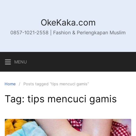
Skip
to
content
OkeKaka.com
0857-1021-2558 | Fashion & Perlengkapan Muslim
MENU
Home
Posts tagged “tips mencuci gamis”
Tag:
tips mencuci gamis