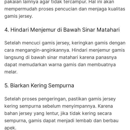
pakaian lainnya agar tidak tercampur. Hal ini akan
mempermudah proses pencucian dan menjaga kualitas
gamis jersey.
4. Hindari Menjemur di Bawah Sinar Matahari
Setelah mencuci gamis jersey, keringkan gamis dengan
cara mengangin-anginkannya. Hindari menjemur gamis
langsung di bawah sinar matahari karena panasnya
dapat memudarkan warna gamis dan membuatnya
melar.
5. Biarkan Kering Sempurna
Setelah proses pengeringan, pastikan gamis jersey
kering sempurna sebelum menyimpannya. Karena
bahan jersey yang lentur, jika tidak kering secara
sempurna, gamis dapat menjadi lembab dan berbau
apek.