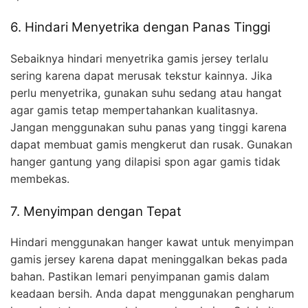
6. Hindari Menyetrika dengan Panas Tinggi
Sebaiknya hindari menyetrika gamis jersey terlalu
sering karena dapat merusak tekstur kainnya. Jika
perlu menyetrika, gunakan suhu sedang atau hangat
agar gamis tetap mempertahankan kualitasnya.
Jangan menggunakan suhu panas yang tinggi karena
dapat membuat gamis mengkerut dan rusak. Gunakan
hanger gantung yang dilapisi spon agar gamis tidak
membekas.
7. Menyimpan dengan Tepat
Hindari menggunakan hanger kawat untuk menyimpan
gamis jersey karena dapat meninggalkan bekas pada
bahan. Pastikan lemari penyimpanan gamis dalam
keadaan bersih. Anda dapat menggunakan pengharum