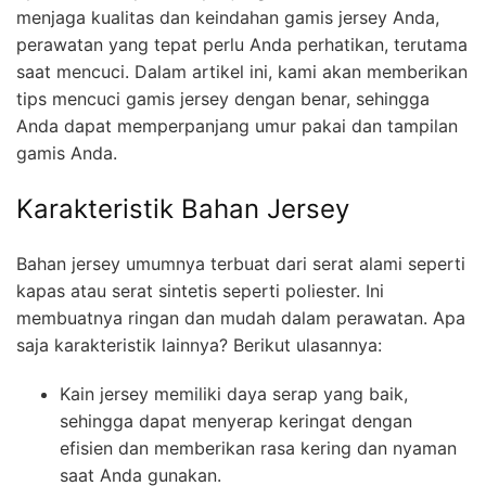
menjaga kualitas dan keindahan gamis jersey Anda,
perawatan yang tepat perlu Anda perhatikan, terutama
saat mencuci. Dalam artikel ini, kami akan memberikan
tips mencuci gamis jersey dengan benar, sehingga
Anda dapat memperpanjang umur pakai dan tampilan
gamis Anda.
Karakteristik Bahan Jersey
Bahan jersey umumnya terbuat dari serat alami seperti
kapas atau serat sintetis seperti poliester. Ini
membuatnya ringan dan mudah dalam perawatan. Apa
saja karakteristik lainnya? Berikut ulasannya:
Kain jersey memiliki daya serap yang baik,
sehingga dapat menyerap keringat dengan
efisien dan memberikan rasa kering dan nyaman
saat Anda gunakan.