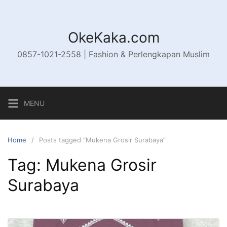
Skip
to
content
OkeKaka.com
0857-1021-2558 | Fashion & Perlengkapan Muslim
MENU
Home
Posts tagged “Mukena Grosir Surabaya”
Tag:
Mukena Grosir
Surabaya