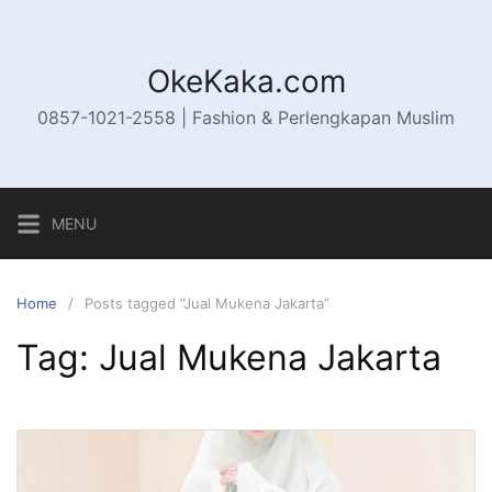
Skip
to
content
OkeKaka.com
0857-1021-2558 | Fashion & Perlengkapan Muslim
MENU
Home
Posts tagged “Jual Mukena Jakarta”
Tag:
Jual Mukena Jakarta