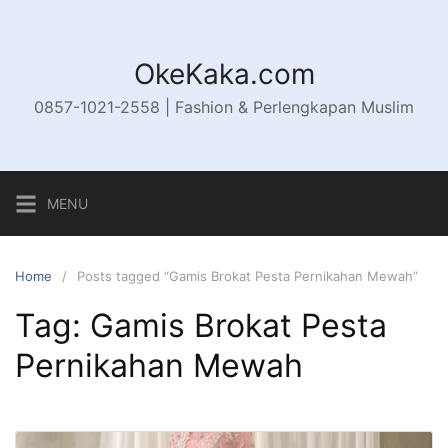
Skip
to
content
OkeKaka.com
0857-1021-2558 | Fashion & Perlengkapan Muslim
MENU
Home
Posts tagged “Gamis Brokat Pesta Pernikahan Mewah”
Tag:
Gamis Brokat Pesta
Pernikahan Mewah