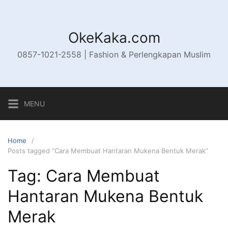
Skip
to
content
OkeKaka.com
0857-1021-2558 | Fashion & Perlengkapan Muslim
MENU
Home
Posts tagged “Cara Membuat Hantaran Mukena Bentuk Merak”
Tag:
Cara Membuat
Hantaran Mukena Bentuk
Merak