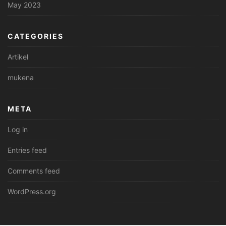
May 2023
CATEGORIES
Artikel
mukena
META
Log in
Entries feed
Comments feed
WordPress.org