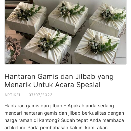
Hantaran Gamis dan Jilbab yang
Menarik Untuk Acara Spesial
ARTIKEL
·
07/07/2023
Hantaran gamis dan jilbab – Apakah anda sedang
mencari hantaran gamis dan jilbab berkualitas dengan
harga ramah di kantong? Sudah tepat Anda membaca
artikel ini. Pada pembahasan kali ini kami akan