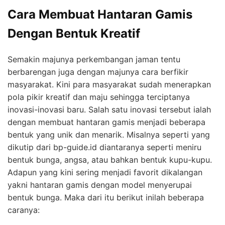
Cara Membuat Hantaran Gamis
Dengan Bentuk Kreatif
Semakin majunya perkembangan jaman tentu
berbarengan juga dengan majunya cara berfikir
masyarakat. Kini para masyarakat sudah menerapkan
pola pikir kreatif dan maju sehingga terciptanya
inovasi-inovasi baru. Salah satu inovasi tersebut ialah
dengan membuat hantaran gamis menjadi beberapa
bentuk yang unik dan menarik. Misalnya seperti yang
dikutip dari bp-guide.id diantaranya seperti meniru
bentuk bunga, angsa, atau bahkan bentuk kupu-kupu.
Adapun yang kini sering menjadi favorit dikalangan
yakni hantaran gamis dengan model menyerupai
bentuk bunga. Maka dari itu berikut inilah beberapa
caranya: