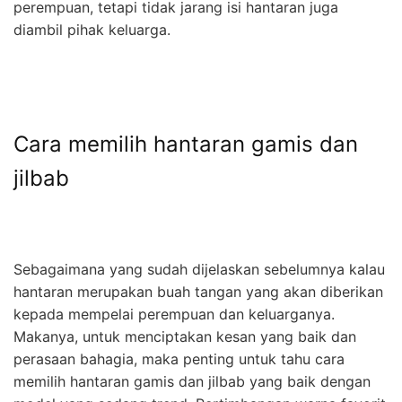
perempuan, tetapi tidak jarang isi hantaran juga
diambil pihak keluarga.
Cara memilih hantaran gamis dan
jilbab
Sebagaimana yang sudah dijelaskan sebelumnya kalau
hantaran merupakan buah tangan yang akan diberikan
kepada mempelai perempuan dan keluarganya.
Makanya, untuk menciptakan kesan yang baik dan
perasaan bahagia, maka penting untuk tahu cara
memilih hantaran gamis dan jilbab yang baik dengan