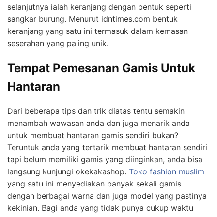
selanjutnya ialah keranjang dengan bentuk seperti
sangkar burung. Menurut idntimes.com bentuk
keranjang yang satu ini termasuk dalam kemasan
seserahan yang paling unik.
Tempat Pemesanan Gamis Untuk
Hantaran
Dari beberapa tips dan trik diatas tentu semakin
menambah wawasan anda dan juga menarik anda
untuk membuat hantaran gamis sendiri bukan?
Teruntuk anda yang tertarik membuat hantaran sendiri
tapi belum memiliki gamis yang diinginkan, anda bisa
langsung kunjungi okekakashop.
Toko fashion muslim
yang satu ini menyediakan banyak sekali gamis
dengan berbagai warna dan juga model yang pastinya
kekinian. Bagi anda yang tidak punya cukup waktu