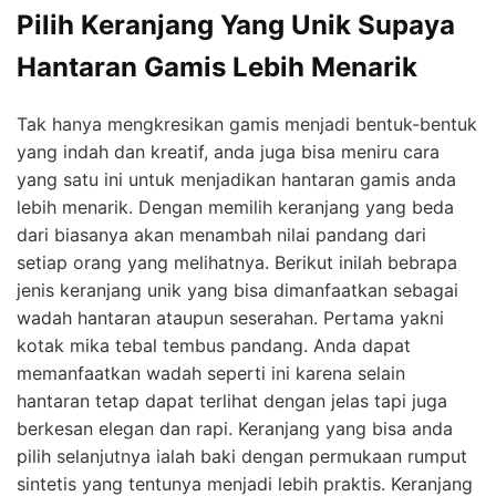
Pilih Keranjang Yang Unik Supaya
Hantaran Gamis Lebih Menarik
Tak hanya mengkresikan gamis menjadi bentuk-bentuk
yang indah dan kreatif, anda juga bisa meniru cara
yang satu ini untuk menjadikan hantaran gamis anda
lebih menarik. Dengan memilih keranjang yang beda
dari biasanya akan menambah nilai pandang dari
setiap orang yang melihatnya. Berikut inilah bebrapa
jenis keranjang unik yang bisa dimanfaatkan sebagai
wadah hantaran ataupun seserahan. Pertama yakni
kotak mika tebal tembus pandang. Anda dapat
memanfaatkan wadah seperti ini karena selain
hantaran tetap dapat terlihat dengan jelas tapi juga
berkesan elegan dan rapi. Keranjang yang bisa anda
pilih selanjutnya ialah baki dengan permukaan rumput
sintetis yang tentunya menjadi lebih praktis. Keranjang