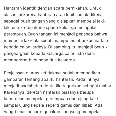
Hantaran identik dengan acara pernikahan. Untuk
alasan ini karena hantaran atau lebih jamak dikenal
sebagai buah tangan yang disiapkan mempelai laki-
laki untuk diberikan kepada keluarga mempelai
perempuan. Buah tangan ini menjadi penanda bahwa
mempelai laki-laki sudah mampu memberikan nafkah
kepada calon istrinya. Di samping itu menjadi bentuk
penghargaan kepada keluarga calon istri demi
mempererat hubungan dua keluarga.
Penjelasan di atas setidaknya sudah memberikan
gambaran tentang apa itu hantaran. Pada intinya,
menjadi hadiah dan tidak dikategorikan sebagai mahar.
Karenanya, deretan hantaran biasanya berupa
kebutuhan mempelai perempuan dari ujung kaki
sampai ujung kepala seperti gamis dan jilbab. Ada
yang benar-benar digunakan Langsung mempelai