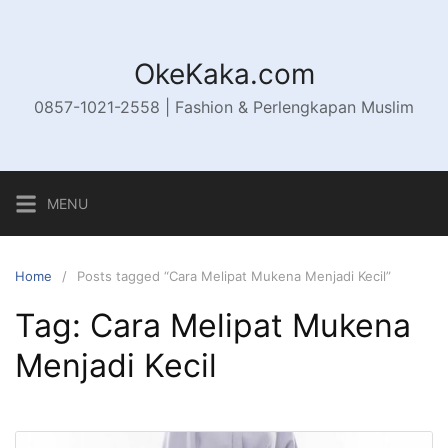
Skip
to
content
OkeKaka.com
0857-1021-2558 | Fashion & Perlengkapan Muslim
MENU
Home
Posts tagged “Cara Melipat Mukena Menjadi Kecil”
Tag:
Cara Melipat Mukena
Menjadi Kecil