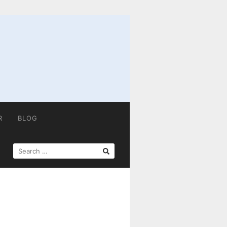
R
BLOG
SEARCH
FOR: