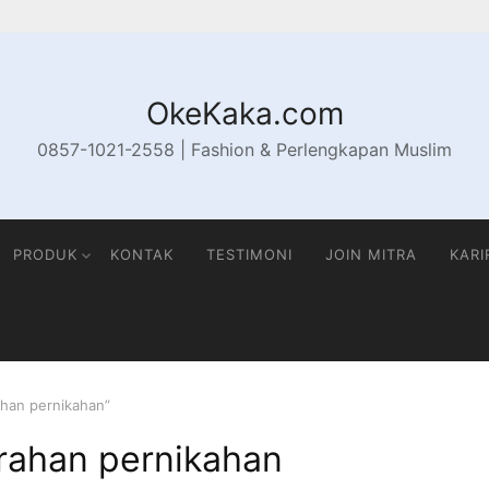
OkeKaka.com
0857-1021-2558 | Fashion & Perlengkapan Muslim
PRODUK
KONTAK
TESTIMONI
JOIN MITRA
KARI
ahan pernikahan”
rahan pernikahan