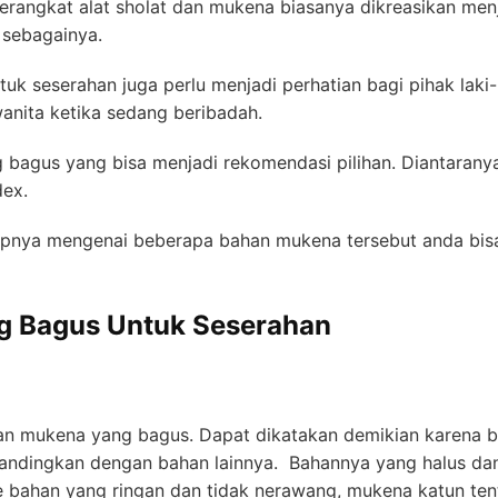
erangkat alat sholat dan mukena biasanya dikreasikan me
n sebagainya.
k seserahan juga perlu menjadi perhatian bagi pihak laki
wanita ketika sedang beribadah.
agus yang bisa menjadi rekomendasi pilihan. Diantaranya s
dex.
kapnya mengenai beberapa bahan mukena tersebut anda bi
g Bagus Untuk Seserahan
an mukena yang bagus. Dapat dikatakan demikian karena ba
bandingkan dengan bahan lainnya. Bahannya yang halus da
e bahan yang ringan dan tidak nerawang, mukena katun ten