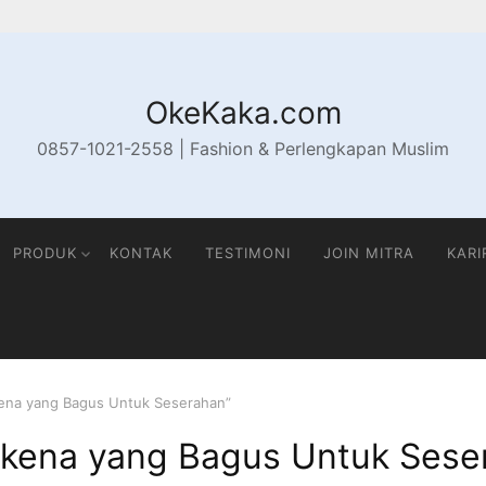
OkeKaka.com
0857-1021-2558 | Fashion & Perlengkapan Muslim
PRODUK
KONTAK
TESTIMONI
JOIN MITRA
KARI
ena yang Bagus Untuk Seserahan”
kena yang Bagus Untuk Sese