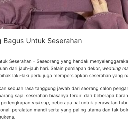
 Bagus Untuk Seserahan
uk Seserahan – Seseorang yang hendak menyelenggarakan
n dari jauh-jauh hari. Selain persiapan dekor,
wedding ma
pihak laki-laki perlu juga mempersiapkan seserahan yang na
an sebuah rasa tanggung jawab dari seorang calon pengant
arang saja, seserahan biasanya terdiri dari beberapa baran
i perlengkapan
makeup
, beberapa hal untuk perawatan tubu
sional, peralatan mandi serta yang paling utama dan tak bol
mukena.